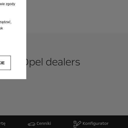
wie zgody
rządzać,
sk
 our Opel dealers
IE
rtę
Cenniki
Konfigurator