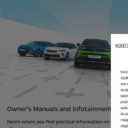
KONT
Korz
użyt
nim 
dost
taki
podn
Owner's Manuals and Infotainment Sys
wyko
do p
mają
Here's where you find practical information on Opel veh
obję