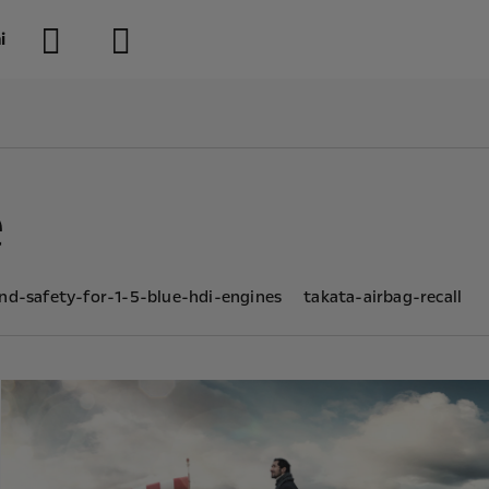
i
e
nd-safety-for-1-5-blue-hdi-engines
takata-airbag-recall