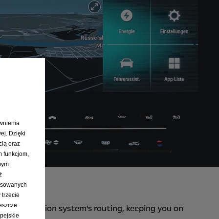
ewnienia
ej. Dzięki
cią oraz
m funkcjom,
amym
ż
Update
pasowanych
 trzecie
eszcze
our navigation system's routing, keeping you on
pejskie