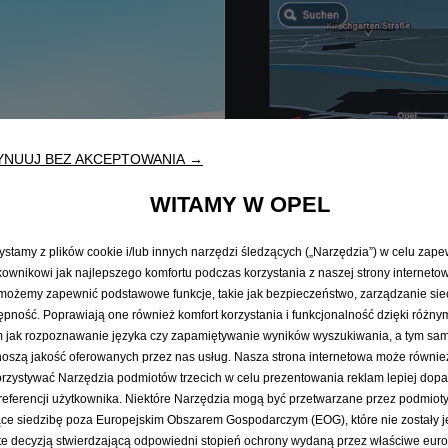
YNUUJ BEZ AKCEPTOWANIA →
WITAMY W OPEL
ystamy z plików cookie i/lub innych narzędzi śledzących („Narzędzia”) w celu zap
kownikowi jak najlepszego komfortu podczas korzystania z naszej strony internetow
możemy zapewnić podstawowe funkcje, takie jak bezpieczeństwo, zarządzanie sie
ępność. Poprawiają one również komfort korzystania i funkcjonalność dzięki różny
m jak rozpoznawanie języka czy zapamiętywanie wyników wyszukiwania, a tym s
oszą jakość oferowanych przez nas usług. Nasza strona internetowa może równie
tem Guides
Navigation Maps 
rzystywać Narzędzia podmiotów trzecich w celu prezentowania reklam lepiej do
referencji użytkownika. Niektóre Narzędzia mogą być przetwarzane przez podmioty
ce siedzibę poza Europejskim Obszarem Gospodarczym (EOG), które nie zostały j
icles, including manuals,
Fresh road data improve y
te decyzją stwierdzającą odpowiedni stopień ochrony wydaną przez właściwe euro