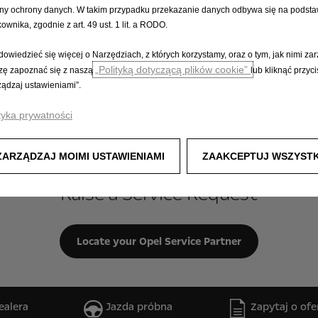
course and on time.
ny ochrony danych. W takim przypadku przekazanie danych odbywa się na podsta
kownika, zgodnie z art. 49 ust. 1 lit. a RODO.
Dowiedz się więcej
dowiedzieć się więcej o Narzędziach, z których korzystamy, oraz o tym, jak nimi za
„Polityką dotyczącą plików cookie”
zę zapoznać się z naszą
lub kliknąć przyci
ządzaj ustawieniami”.
tyka prywatności
onsultation contact one of
ZARZĄDZAJ MOIMI USTAWIENIAMI
ZAAKCEPTUJ WSZYSTK
Raise a Service Request
Locate your Opel Service Partner
ealera
Jazda próbna
Zapytaj o ofe