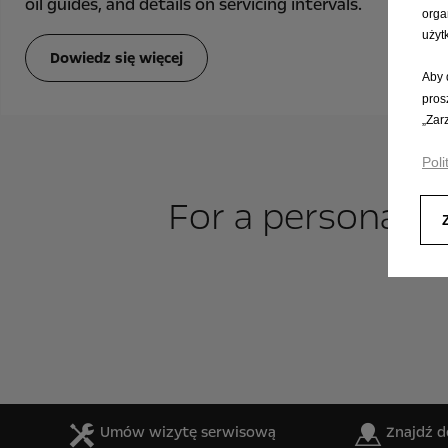
oil guides, and details on servicing intervals.
orga
użyt
Dowiedz się więcej
Aby 
pros
„Zar
Poli
For a personal c
Umów wizytę serwisową
Znajdź d