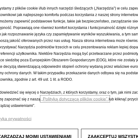
ystamy z plików cookie i/lub innych narzędzi śledzących („Narzędzia”) w celu zap
kownikowi jak najlepszego komfortu podczas korzystania z naszej strony internetow
HODY DOSTAWCZE
POZNAJ OPLA
możemy zapewnić podstawowe funkcje, takie jak bezpieczeństwo, zarządzanie sie
ępność. Poprawiają one również komfort korzystania i funkcjonalność dzięki różny
dostawcze
e-Mobilność
m jak rozpoznawanie języka czy zapamiętywanie wyników wyszukiwania, a tym s
 samochody dostawcze
OpelConnect
oszą jakość oferowanych przez nas usług. Nasza strona internetowa może równie
Pojazdy koncepcyjne
rzystywać Narzędzia podmiotów trzecich w celu prezentowania reklam lepiej do
hodów dostawczych
Opel Lifestyle Shop
referencji użytkownika. Niektóre Narzędzia mogą być przetwarzane przez podmioty
amochody dostawcze
Akademia jazdy Opel
ce siedzibę poza Europejskim Obszarem Gospodarczym (EOG), które nie zostały j
or samochodów dostawczych
Opel Classic
te decyzją stwierdzającą odpowiedni stopień ochrony wydaną przez właściwe euro
ostępne od ręki
ny ochrony danych. W takim przypadku przekazanie danych odbywa się na podsta
Newsletter
kownika, zgodnie z art. 49 ust. 1 lit. a RODO.
Cenniki
Konfigurator
dowiedzieć się więcej o Narzędziach, z których korzystamy, oraz o tym, jak nimi za
„Polityką dotyczącą plików cookie”
zę zapoznać się z naszą
lub kliknąć przyci
ządzaj ustawieniami”.
tyka prywatności
ZARZĄDZAJ MOIMI USTAWIENIAMI
ZAAKCEPTUJ WSZYSTK