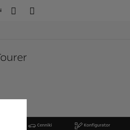
i
Tourer
rtę
Cenniki
Konfigurator