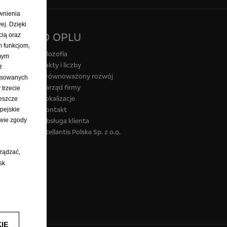
ewnienia
ej. Dzięki
O OPLU
cią oraz
m funkcjom,
Filozofia
amym
Fakty i liczby
ż
Zrównoważony rozwój
pasowanych
Zarząd firmy
 trzecie
Lokalizacje
eszcze
Kontakt
pejskie
wie zgody
Obsługa klienta
Stellantis Polska Sp. z o.o.
rządzać,
sk
IE