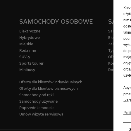
Korz
użyt
SAMOCHODY OSOBOWE
SAMOC
nim 
dost
Elektryczne
Samochody 
taki
Hybrydowe
Elektryczne
podn
Miejskie
Zabudowy
wyko
Rodzinne
Typy samoc
do p
SUV-y
Oferty na s
mają
Sports tourer
Konfigurat
obję
Minibusy
Dostawcze d
orga
użyt
Oferty dla klientów indywidualnych
Aby 
Oferty dla klientów biznesowych
pros
Samochody od ręki
„Zar
Samochody używane
Poprzednie modele
Poli
Umów wizytę serwisową