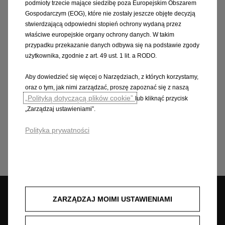
podmioty trzecie mające siedzibę poza Europejskim Obszarem
Gospodarczym (EOG), które nie zostały jeszcze objęte decyzją
stwierdzającą odpowiedni stopień ochrony wydaną przez
właściwe europejskie organy ochrony danych. W takim
Dowiedz się więcej
przypadku przekazanie danych odbywa się na podstawie zgody
użytkownika, zgodnie z art. 49 ust. 1 lit. a RODO.
Aby dowiedzieć się więcej o Narzędziach, z których korzystamy,
Zrównoważony rozwój
oraz o tym, jak nimi zarządzać, proszę zapoznać się z naszą
„Polityką dotyczącą plików cookie”
lub kliknąć przycisk
„Zarządzaj ustawieniami”.
Przedsiębiorstwo
Polityka prywatności
Recykling
ZARZĄDZAJ MOIMI USTAWIENIAMI
Umów wizytę
Znajdź dealera
Jazda próbna