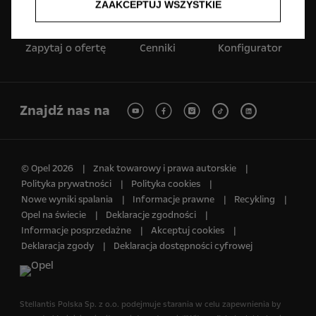
serwisową
ZAAKCEPTUJ WSZYSTKIE
Zapytaj o ofertę
Cenniki
Konfigurator
Znajdź nas na
© Opel 2026
Znak towarowy i prawa autorskie
Polityka prywatności
Polityka cookies
Nowe wyniki spalania
Informacje prawne
Recykling
Opel na świecie
Deklaracje zgodności
Informacje posprzedażne
Akceptuj cookies
Deklaracja zgody
Deklaracja dostępności cyfrowej
Stellantis Polska Sp. z o.o.​ podejmuje starania w celu zapewnienia by