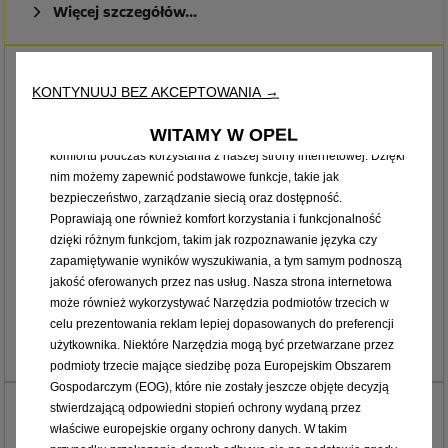
Więcej szczegółów…
Corsa Yes Hatchback 5-drzwiowy
KONTYNUUJ BEZ AKCEPTOWANIA →
Atuty:
Korzystamy z plików cookie i/lub innych narzędzi śledzących
WITAMY W OPEL
(„Narzędzia”) w celu zapewnienia użytkownikowi jak najlepszego
Obręcze kół ze stopów lekkich 16x6,5, srebrno-czarne
komfortu podczas korzystania z naszej strony internetowej. Dzięki
z połyskiem, z oponami 195/55R16 XL 91H (A plus)
nim możemy zapewnić podstawowe funkcje, takie jak
Przyciemniane szyby tylna oraz boczne tylne
bezpieczeństwo, zarządzanie siecią oraz dostępność.
Kolorowy 7-calowy wyświetlacz graficzny wskaźników
Poprawiają one również komfort korzystania i funkcjonalność
kierowcy
dzięki różnym funkcjom, takim jak rozpoznawanie języka czy
zapamiętywanie wyników wyszukiwania, a tym samym podnoszą
Zawieszenie o sportowej charakterystyce
jakość oferowanych przez nas usług. Nasza strona internetowa
Model w wersji z silnikiem elektrycznym
może również wykorzystywać Narzędzia podmiotów trzecich w
88 000 zł brutto
Od
celu prezentowania reklam lepiej dopasowanych do preferencji
użytkownika. Niektóre Narzędzia mogą być przetwarzane przez
Więcej szczegółów…
podmioty trzecie mające siedzibę poza Europejskim Obszarem
Gospodarczym (EOG), które nie zostały jeszcze objęte decyzją
Corsa GS Hatchback 5-drzwiowy
stwierdzającą odpowiedni stopień ochrony wydaną przez
właściwe europejskie organy ochrony danych. W takim