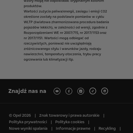
wzory
mogą
nie
odpowiadać
oryginalnym
kolorom
produktów.
Wartości
zużycia
paliwa/energii,
zasięgu
i
emisji
CO2
określone
zostały
na
podstawie
pomiarów
w
cyklu
WLTP
(światowa
zharmonizowana
procedura
badania
pojazdów
lekkich),
w
zależności
od
wersji,
zgodnie
z
Rozporządzeniami
WE
nr
2007/715,
nr
2017/1153
oraz
nr
2017/1151.
Wartości
mogą
odbiegać
od
rzeczywistych,
ponieważ
nie
uwzględniają
zróżnicowanego
stylu
i
warunków
jazdy,
rodzaju
nawierzchni,
temperatury
otoczenia,
trybu
pracy
ogrzewania
lub
klimatyzacji
itp.
Znajdź nas na
© Opel 2026
Znak towarowy i prawa autorskie
Polityka prywatności
Polityka cookies
Nowe wyniki spalania
Informacje prawne
Recykling