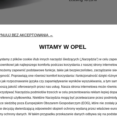
YNUUJ BEZ AKCEPTOWANIA →
WITAMY W OPEL
ystamy z plików cookie i/lub innych narzędzi śledzących („Narzędzia”) w celu zap
kownikowi jak najlepszego komfortu podczas korzystania z naszej strony internetow
możemy zapewnić podstawowe funkcje, takie jak bezpieczeństwo, zarządzanie sie
ępność. Poprawiają one również komfort korzystania i funkcjonalność dzięki różny
m jak rozpoznawanie języka czy zapamiętywanie wyników wyszukiwania, a tym s
oszą jakość oferowanych przez nas usług. Nasza strona internetowa może równie
rzystywać Narzędzia podmiotów trzecich w celu prezentowania reklam lepiej do
referencji użytkownika. Niektóre Narzędzia mogą być przetwarzane przez podmioty
alera
Jazda próbna
Zapytaj o ofe
ce siedzibę poza Europejskim Obszarem Gospodarczym (EOG), które nie zostały j
te decyzją stwierdzającą odpowiedni stopień ochrony wydaną przez właściwe euro
ny ochrony danych. W takim przypadku przekazanie danych odbywa się na podsta