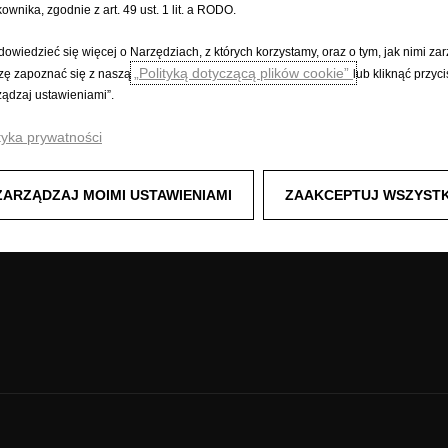
kownika, zgodnie z art. 49 ust. 1 lit. a RODO.
HODY DOSTAWCZE
POZNAJ OPLA
dowiedzieć się więcej o Narzędziach, z których korzystamy, oraz o tym, jak nimi za
dostawcze
e-Mobilność
„Polityką dotyczącą plików cookie”
zę zapoznać się z naszą
lub kliknąć przyci
 samochody dostawcze
OpelConnect
ządzaj ustawieniami”.
Pojazdy koncepcyjne
hodów dostawczych
Opel Lifestyle Shop
tyka prywatności
amochody dostawcze
Akademia jazdy Opel
or samochodów dostawczych
Opel Classic
ostępne od ręki
Newsletter
ZARZĄDZAJ MOIMI USTAWIENIAMI
ZAAKCEPTUJ WSZYSTK
Cenniki
Konfigurator