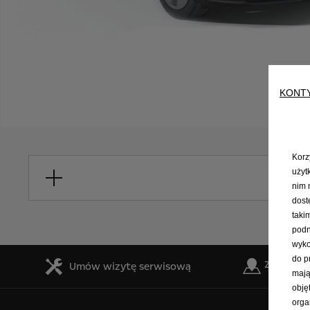
KONT
Korz
użyt
nim 
dost
taki
podn
wyko
do p
Znajdź de
Umów wizytę serwisową
mają
obję
orga