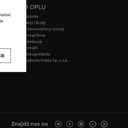
O OPLU
rządzać,
Filozofia
sk
Fakty i liczby
Zrównoważony rozwój
Zarząd firmy
Lokalizacje
Kontakt
Obsługa klienta
IE
Stellantis Polska Sp. z o.o.
Znajdź nas na