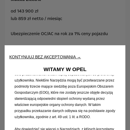
od 143 900 zł
Korzystamy z plików cookie i/lub innych narzędzi śledzących
lub 859 zł netto / miesiąc
(„Narzędzia”) w celu zapewnienia użytkownikowi jak najlepszego
komfortu podczas korzystania z naszej strony internetowej. Dzięki
nim możemy zapewnić podstawowe funkcje, takie jak
Ubezpieczenie OC/AC na rok za 1% ceny pojazdu
bezpieczeństwo, zarządzanie siecią oraz dostępność.
Poprawiają one również komfort korzystania i funkcjonalność
Pożyczka Prawdziwe 0%
dzięki różnym funkcjom, takim jak rozpoznawanie języka czy
zapamiętywanie wyników wyszukiwania, a tym samym podnoszą
KONTYNUUJ BEZ AKCEPTOWANIA →
jakość oferowanych przez nas usług. Nasza strona internetowa
Leasing 101,8%
może również wykorzystywać Narzędzia podmiotów trzecich w
WITAMY W OPEL
celu prezentowania reklam lepiej dopasowanych do preferencji
użytkownika. Niektóre Narzędzia mogą być przetwarzane przez
podmioty trzecie mające siedzibę poza Europejskim Obszarem
Gospodarczym (EOG), które nie zostały jeszcze objęte decyzją
stwierdzającą odpowiedni stopień ochrony wydaną przez
właściwe europejskie organy ochrony danych. W takim
przypadku przekazanie danych odbywa się na podstawie zgody
użytkownika, zgodnie z art. 49 ust. 1 lit. a RODO.
Aby dowiedzieć się więcej o Narzędziach, z których korzystamy,