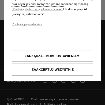
oraz o tym, jak nimi zarządzać, proszę zapoznać się z naszą
„Polityką dotyczącą plików cookie”
lub kliknąć przycisk
„Zarządzaj ustawieniami”.
Polityka prywatności
Umów wizytę
Znajdź dealera
Jazda próbna
serwisową
ZARZĄDZAJ MOIMI USTAWIENIAMI
Zapytaj o ofertę
Cenniki
Konfigurator
ZAAKCEPTUJ WSZYSTKIE
Znajdź nas na
© Opel 2026
Znak towarowy i prawa autorskie
Polityka prywatności
Polityka cookies