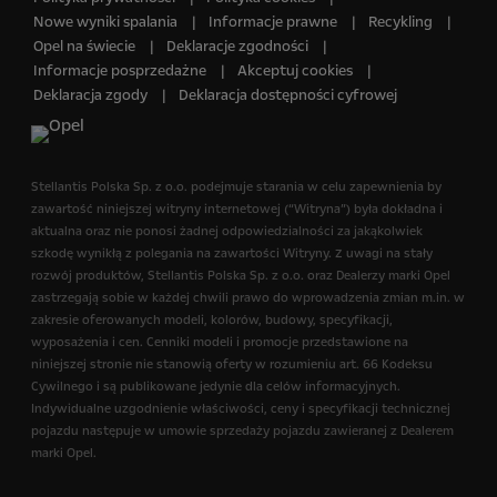
Nowe wyniki spalania
Informacje prawne
Recykling
Opel na świecie
Deklaracje zgodności
Informacje posprzedażne
Akceptuj cookies
Deklaracja zgody
Deklaracja dostępności cyfrowej
Stellantis Polska Sp. z o.o.​ podejmuje starania w celu zapewnienia by
zawartość niniejszej witryny internetowej (“Witryna”) była dokładna i
aktualna oraz nie ponosi żadnej odpowiedzialności za jakąkolwiek
szkodę wynikłą z polegania na zawartości Witryny. Z uwagi na stały
rozwój produktów, Stellantis Polska Sp. z o.o.​ oraz Dealerzy marki Opel
zastrzegają sobie w każdej chwili prawo do wprowadzenia zmian m.in. w
zakresie oferowanych modeli, kolorów, budowy, specyfikacji,
wyposażenia i cen. Cenniki modeli i promocje przedstawione na
niniejszej stronie nie stanowią oferty w rozumieniu art. 66 Kodeksu
Cywilnego i są publikowane jedynie dla celów informacyjnych.
Indywidualne uzgodnienie właściwości, ceny i specyfikacji technicznej
pojazdu następuje w umowie sprzedaży pojazdu zawieranej z Dealerem
marki Opel.