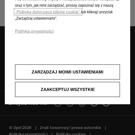
oraz o tym, jak nimi zarządzać, proszę zapoznać się z naszą
„Polityką dotyczącą plików cookie”
lub kliknąć przycisk
„Zarządzaj ustawieniami”.
Polityka prywatności
Umów wizytę
Znajdź dealera
Jazda próbna
serwisową
ZARZĄDZAJ MOIMI USTAWIENIAMI
Zapytaj o ofertę
Cenniki
Konfigurator
ZAAKCEPTUJ WSZYSTKIE
Znajdź nas na
© Opel 2026
Znak towarowy i prawa autorskie
Polityka prywatności
Polityka cookies