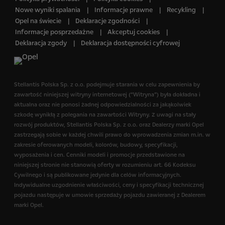
Nowe wyniki spalania
Informacje prawne
Recykling
Opel na świecie
Deklaracje zgodności
Informacje posprzedażne
Akceptuj cookies
Deklaracja zgody
Deklaracja dostępności cyfrowej
Stellantis Polska Sp. z o.o.​ podejmuje starania w celu zapewnienia by
zawartość niniejszej witryny internetowej (“Witryna”) była dokładna i
aktualna oraz nie ponosi żadnej odpowiedzialności za jakąkolwiek
szkodę wynikłą z polegania na zawartości Witryny. Z uwagi na stały
rozwój produktów, Stellantis Polska Sp. z o.o.​ oraz Dealerzy marki Opel
zastrzegają sobie w każdej chwili prawo do wprowadzenia zmian m.in. w
zakresie oferowanych modeli, kolorów, budowy, specyfikacji,
wyposażenia i cen. Cenniki modeli i promocje przedstawione na
niniejszej stronie nie stanowią oferty w rozumieniu art. 66 Kodeksu
Cywilnego i są publikowane jedynie dla celów informacyjnych.
Indywidualne uzgodnienie właściwości, ceny i specyfikacji technicznej
pojazdu następuje w umowie sprzedaży pojazdu zawieranej z Dealerem
marki Opel.