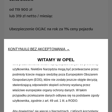
od 119 900 zł
Korzystamy z plików cookie i/lub innych narzędzi śledzących
lub 319 zł netto / miesiąc
(„Narzędzia”) w celu zapewnienia użytkownikowi jak najlepszego
komfortu podczas korzystania z naszej strony internetowej. Dzięki
nim możemy zapewnić podstawowe funkcje, takie jak
Ubezpieczenie OC/AC na rok za 1% ceny pojazdu
bezpieczeństwo, zarządzanie siecią oraz dostępność.
Poprawiają one również komfort korzystania i funkcjonalność
Pożyczka Prawdziwe 0%
dzięki różnym funkcjom, takim jak rozpoznawanie języka czy
zapamiętywanie wyników wyszukiwania, a tym samym podnoszą
KONTYNUUJ BEZ AKCEPTOWANIA →
jakość oferowanych przez nas usług. Nasza strona internetowa
Leasing 101,8%
może również wykorzystywać Narzędzia podmiotów trzecich w
WITAMY W OPEL
celu prezentowania reklam lepiej dopasowanych do preferencji
użytkownika. Niektóre Narzędzia mogą być przetwarzane przez
podmioty trzecie mające siedzibę poza Europejskim Obszarem
Gospodarczym (EOG), które nie zostały jeszcze objęte decyzją
stwierdzającą odpowiedni stopień ochrony wydaną przez
właściwe europejskie organy ochrony danych. W takim
przypadku przekazanie danych odbywa się na podstawie zgody
użytkownika, zgodnie z art. 49 ust. 1 lit. a RODO.
Aby dowiedzieć się więcej o Narzędziach, z których korzystamy,