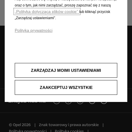
oraz o tym, jak nimi zarządzać, proszę zapoznać się z naszą
„Polityką dotyczącą plików cookie”
lub kliknąć przycisk
„Zarządzaj ustawieniami”.
Polityka prywatności
Umów wizytę
Znajdź dealera
Jazda testowa
serwisową
ZARZĄDZAJ MOIMI USTAWIENIAMI
Zapytaj o ofertę
Cenniki
Konfigurator
ZAAKCEPTUJ WSZYSTKIE
Znajdź nas na
© Opel 2026
Znak towarowy i prawa autorskie
Polityka prywatności
Polityka cookies