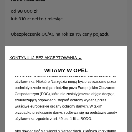
od 98 000 zł
Korzystamy z plików cookie i/lub innych narzędzi śledzących
lub 910 zł netto / miesiąc
(„Narzędzia”) w celu zapewnienia użytkownikowi jak najlepszego
komfortu podczas korzystania z naszej strony internetowej. Dzięki
nim możemy zapewnić podstawowe funkcje, takie jak
Ubezpieczenie OC/AC na rok za 1% ceny pojazdu
bezpieczeństwo, zarządzanie siecią oraz dostępność.
Poprawiają one również komfort korzystania i funkcjonalność
Pożyczka Prawdziwe 0%
dzięki różnym funkcjom, takim jak rozpoznawanie języka czy
zapamiętywanie wyników wyszukiwania, a tym samym podnoszą
KONTYNUUJ BEZ AKCEPTOWANIA →
jakość oferowanych przez nas usług. Nasza strona internetowa
Leasing 101,8%
może również wykorzystywać Narzędzia podmiotów trzecich w
WITAMY W OPEL
celu prezentowania reklam lepiej dopasowanych do preferencji
użytkownika. Niektóre Narzędzia mogą być przetwarzane przez
podmioty trzecie mające siedzibę poza Europejskim Obszarem
Gospodarczym (EOG), które nie zostały jeszcze objęte decyzją
stwierdzającą odpowiedni stopień ochrony wydaną przez
właściwe europejskie organy ochrony danych. W takim
przypadku przekazanie danych odbywa się na podstawie zgody
użytkownika, zgodnie z art. 49 ust. 1 lit. a RODO.
Aby dowiedzieć się więcej o Narzędziach, z których korzystamy,