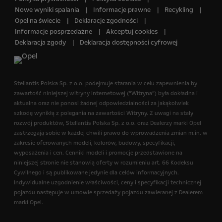
Nowe wyniki spalania
Informacje prawne
Recykling
Opel na świecie
Deklaracje zgodności
Informacje posprzedażne
Akceptuj cookies
Deklaracja zgody
Deklaracja dostępności cyfrowej
Stellantis Polska Sp. z o.o.​ podejmuje starania w celu zapewnienia by
zawartość niniejszej witryny internetowej (“Witryna”) była dokładna i
aktualna oraz nie ponosi żadnej odpowiedzialności za jakąkolwiek
szkodę wynikłą z polegania na zawartości Witryny. Z uwagi na stały
rozwój produktów, Stellantis Polska Sp. z o.o.​ oraz Dealerzy marki Opel
zastrzegają sobie w każdej chwili prawo do wprowadzenia zmian m.in. w
zakresie oferowanych modeli, kolorów, budowy, specyfikacji,
wyposażenia i cen. Cenniki modeli i promocje przedstawione na
niniejszej stronie nie stanowią oferty w rozumieniu art. 66 Kodeksu
Cywilnego i są publikowane jedynie dla celów informacyjnych.
Indywidualne uzgodnienie właściwości, ceny i specyfikacji technicznej
pojazdu następuje w umowie sprzedaży pojazdu zawieranej z Dealerem
marki Opel.