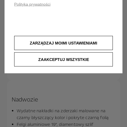
zmęczenia kierowcy oparty na kamerze
Polityka prywatności
System rozszerzonego rozpoznawania znaków
drogowych
Zaawansowany system parkowania z 4
kamerami
Adaptacyjne reflektory pikselowe IntelliLux LED®
System automatycznego sterowania zamkami
ZARZĄDZAJ MOIMI USTAWIENIAMI
drzwi i zapłonem Open&Start
Elektrycznie otwierane i zamykane drzwi
ZAAKCEPTUJ WSZYSTKIE
bagażnika
System kontroli jakości powietrza Clean Cabin
Nadwozie
Wydatne nakładki na zderzaki malowane na
czarny błyszczący kolor i pokryte czarną folią
Felgi aluminiowe 19", diamentowy szlif