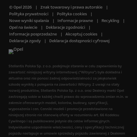
© Opel 2026
Znak towarowy i prawa autorskie
Polityka prywatności
Polityka cookies
Nowe wyniki spalania
Informacje prawne
Recykling
Opel na świecie
Deklaracje zgodności
Informacje posprzedażne
Akceptuj cookies
Deklaracja zgody
Deklaracja dostępności cyfrowej
Stellantis Polska Sp. z o.o.​ podejmuje starania w celu zapewnienia by
zawartość niniejszej witryny internetowej (“Witryna”) była dokładna i
aktualna oraz nie ponosi żadnej odpowiedzialności za jakąkolwiek
szkodę wynikłą z polegania na zawartości Witryny. Z uwagi na stały
rozwój produktów, Stellantis Polska Sp. z o.o.​ oraz Dealerzy marki Opel
zastrzegają sobie w każdej chwili prawo do wprowadzenia zmian m.in. w
zakresie oferowanych modeli, kolorów, budowy, specyfikacji,
wyposażenia i cen. Cenniki modeli i promocje przedstawione na
niniejszej stronie nie stanowią oferty w rozumieniu art. 66 Kodeksu
Cywilnego i są publikowane jedynie dla celów informacyjnych.
Indywidualne uzgodnienie właściwości, ceny i specyfikacji technicznej
pojazdu następuje w umowie sprzedaży pojazdu zawieranej z Dealerem