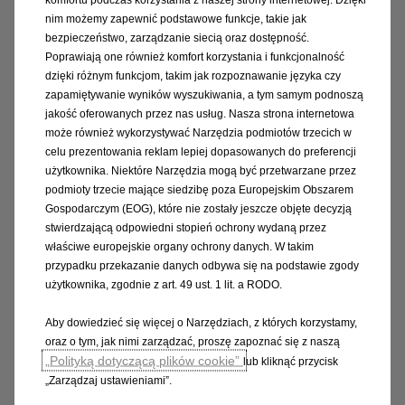
wyświetlacz kierowcy
nim możemy zapewnić podstawowe funkcje, takie jak
Ładowarka indukcyjna w schowku za
bezpieczeństwo, zarządzanie siecią oraz dostępność.
przezroczystą szybką
Poprawiają one również komfort korzystania i funkcjonalność
dzięki różnym funkcjom, takim jak rozpoznawanie języka czy
zapamiętywanie wyników wyszukiwania, a tym samym podnoszą
jakość oferowanych przez nas usług. Nasza strona internetowa
może również wykorzystywać Narzędzia podmiotów trzecich w
celu prezentowania reklam lepiej dopasowanych do preferencji
Bezpieczeństwo & Układy
użytkownika. Niektóre Narzędzia mogą być przetwarzane przez
podmioty trzecie mające siedzibę poza Europejskim Obszarem
wspomagające
Gospodarczym (EOG), które nie zostały jeszcze objęte decyzją
stwierdzającą odpowiedni stopień ochrony wydaną przez
Układ ABS oraz stabilizacji toru jazdy ESP® ze
właściwe europejskie organy ochrony danych. W takim
wspomaganiem ruszania (HSA) i zjeżdżania
przypadku przekazanie danych odbywa się na podstawie zgody
(HDA) na pochyłościach
użytkownika, zgodnie z art. 49 ust. 1 lit. a RODO.
Tempomat adaptacyjny stop&go
Układ utrzymania na pasie ruchu z
Aby dowiedzieć się więcej o Narzędziach, z których korzystamy,
automatycznym układem hamowania
oraz o tym, jak nimi zarządzać, proszę zapoznać się z naszą
„Polityką dotyczącą plików cookie”
lub kliknąć przycisk
awaryjnego opartego na kamerze i radarze
„Zarządzaj ustawieniami”.
System zaawansowanego wykrywania