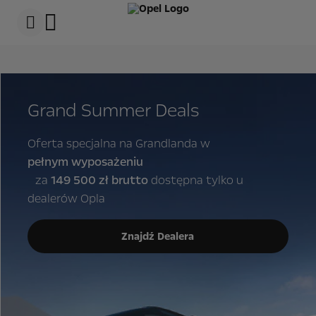
s
k
i
p
c
s
o
k
n
i
t
p
e
t
Grand Summer Deals
n
o
t
N
D
a
a
v
Oferta specjalna na Grandlanda w
t
i
pełnym wyposażeniu
a
g
a
za
149 500 zł brutto
dostępna tylko u
t
i
dealerów Opla
o
n
D
Znajdź Dealera
a
t
a