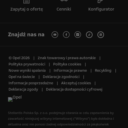
Zapytaj o ofertę
Cenniki
Konfigurator
Znajdź nas na
© Opel 2026
Znak towarowy i prawa autorskie
Polityka prywatności
Polityka cookies
Nowe wyniki spalania
Informacje prawne
Recykling
Opel na świecie
Deklaracje zgodności
Informacje posprzedażne
Akceptuj cookies
Deklaracja zgody
Deklaracja dostępności cyfrowej
Stellantis Polska Sp. z o.o.​ podejmuje starania w celu zapewnienia by
zawartość niniejszej witryny internetowej (“Witryna”) była dokładna i
aktualna oraz nie ponosi żadnej odpowiedzialności za jakąkolwiek