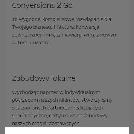
Conversions 2 Go
To wygodne, kompleksowe rozwiązanie dla
Twojego biznesu. 1 faktura: konwersja
zewnętrznej firmy, zamawiana wraz z nowym
autem u Dealera.
Zabudowy lokalne
Wychodząc naprzeciw indywidualnym
potrzebom naszych klientów, stworzyliśmy
sieć zaufanych partnerów, realizujących
specjalistyczne, certyfikowane zabudowy
naszych modeli dostawczych.