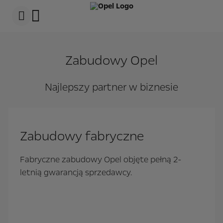
s
k
i
p
c
s
o
k
n
i
Zabudowy Opel
t
p
e
t
n
o
t
N
Najlepszy partner w biznesie
D
a
a
v
t
i
a
g
a
t
Zabudowy fabryczne
i
o
n
Fabryczne zabudowy Opel objęte pełną 2-
D
a
letnią gwarancją sprzedawcy.
t
a