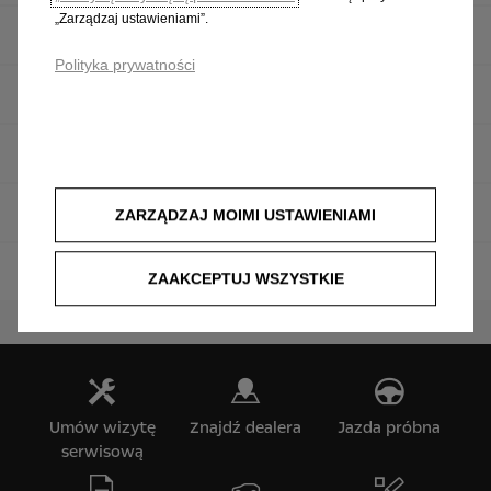
„Zarządzaj ustawieniami”.
Vivaro
Polityka prywatności
Vivaro Electric
Movano
Movano Electric
ZARZĄDZAJ MOIMI USTAWIENIAMI
Zabudowy
ZAAKCEPTUJ WSZYSTKIE
Umów wizytę
Znajdź dealera
Jazda próbna
serwisową