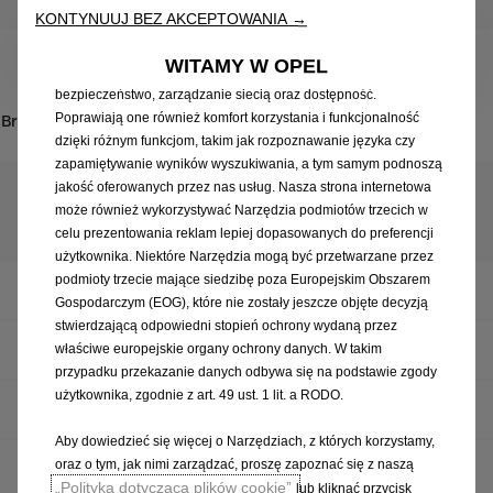
Korzystamy z plików cookie i/lub innych narzędzi śledzących
KONTYNUUJ BEZ AKCEPTOWANIA →
(„Narzędzia”) w celu zapewnienia użytkownikowi jak najlepszego
komfortu podczas korzystania z naszej strony internetowej. Dzięki
Wszystkie
: WSZYSTKIE
WITAMY W OPEL
nim możemy zapewnić podstawowe funkcje, takie jak
bezpieczeństwo, zarządzanie siecią oraz dostępność.
Brak wyników
Poprawiają one również komfort korzystania i funkcjonalność
dzięki różnym funkcjom, takim jak rozpoznawanie języka czy
zapamiętywanie wyników wyszukiwania, a tym samym podnoszą
jakość oferowanych przez nas usług. Nasza strona internetowa
może również wykorzystywać Narzędzia podmiotów trzecich w
Zabudowy
celu prezentowania reklam lepiej dopasowanych do preferencji
użytkownika. Niektóre Narzędzia mogą być przetwarzane przez
podmioty trzecie mające siedzibę poza Europejskim Obszarem
Corsa Van
Gospodarczym (EOG), które nie zostały jeszcze objęte decyzją
stwierdzającą odpowiedni stopień ochrony wydaną przez
Combo Cargo
właściwe europejskie organy ochrony danych. W takim
przypadku przekazanie danych odbywa się na podstawie zgody
użytkownika, zgodnie z art. 49 ust. 1 lit. a RODO.
Combo Cargo Electric
Aby dowiedzieć się więcej o Narzędziach, z których korzystamy,
oraz o tym, jak nimi zarządzać, proszę zapoznać się z naszą
Combo Kombi
„Polityką dotyczącą plików cookie”
lub kliknąć przycisk