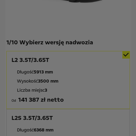
1
/
10 Wybierz wersję nadwozia
L2 3.5T/3.65T
Długość
5913 mm
Wysokość
3500 mm
Liczba miejsc
3
141 387 zł netto
Od
L2S 3.5T/3.65T
Długość
6368 mm