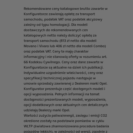
Rekomendowane
ceny
katalogowe
brutto
zawarte
w
Konfiguratorze
zawierają
opłatę
za
transport
samochodu,
podatek
VAT
oraz
podatek
akcyzowy
zależny
od
typu
homologacji.
Dla
modeli
dostawczych
do
rekomendowanych
cen
katalogowych
netto
należy
doliczyć
opłatę
za
transport
samochodu
(813
zł
netto
dla
modeli
Movano
i
Vivaro
lub
406
zł
netto
dla
modeli
Combo)
oraz
podatek
VAT.
Ceny
te
mają
charakter
informacyjny
i
nie
stanowią
oferty
w
rozumieniu
art.
66
Kodeksu
Cywilnego.
Ceny
oraz
dane
zawarte
w
Konfiguratorze
są
aktualne
na
dzień
ich
publikacji.
Indywidualne
uzgodnienie
właściwości,
ceny
oraz
specyfikacji
technicznej
pojazdu
następuje
w
umowie
sprzedaży
zawieranej
z
Dealerem
marki
Opel.
Konfigurator
prezentuje
część
dostępnych
modeli
i
opcji
wyposażenia.
Pełnych
informacji
na
temat
dostępności
prezentowanych
modeli,
wyposażenia,
opcji
dodatkowych
oraz
aktualnych
cen
detalicznych
udzielają
Dealerzy
marki
Opel.
Wartości
zużycia
paliwa/energii,
zasięgu
i
emisji
CO2
określone
zostały
na
podstawie
pomiarów
w
cyklu
WLTP
(światowa
zharmonizowana
procedura
badania
pojazdów
lekkich),
w
zależności
od
wersji,
zgodnie
z