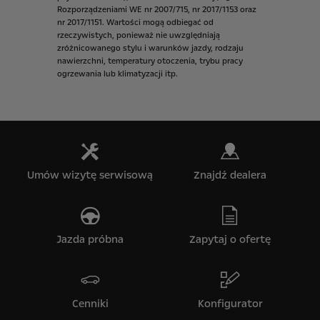
Rozporządzeniami
WE
nr
2007/715,
nr
2017/1153
oraz
nr
2017/1151.
Wartości
mogą
odbiegać
od
rzeczywistych,
ponieważ
nie
uwzględniają
zróżnicowanego
stylu
i
warunków
jazdy,
rodzaju
nawierzchni,
temperatury
otoczenia,
trybu
pracy
ogrzewania
lub
klimatyzacji
itp.
Umów wizytę serwisową
Znajdź dealera
Jazda próbna
Zapytaj o ofertę
Cenniki
Konfigurator