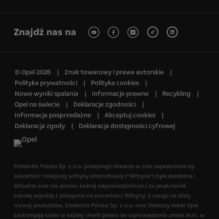
Znajdź nas na
© Opel 2026
Znak towarowy i prawa autorskie
Polityka prywatności
Polityka cookies
Nowe wyniki spalania
Informacje prawne
Recykling
Opel na świecie
Deklaracje zgodności
Informacje posprzedażne
Akceptuj cookies
Deklaracja zgody
Deklaracja dostępności cyfrowej
Stellantis Polska Sp. z o.o.​ podejmuje starania w celu zapewnienia by
zawartość niniejszej witryny internetowej (“Witryna”) była dokładna i
aktualna oraz nie ponosi żadnej odpowiedzialności za jakąkolwiek
szkodę wynikłą z polegania na zawartości Witryny. Z uwagi na stały
rozwój produktów, Stellantis Polska Sp. z o.o.​ oraz Dealerzy marki Opel
zastrzegają sobie w każdej chwili prawo do wprowadzenia zmian m.in. w