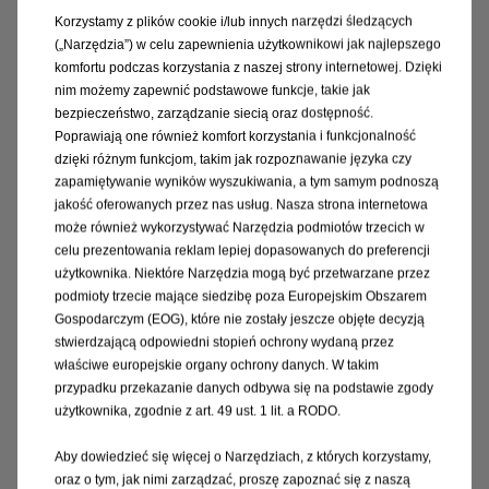
Korzystamy z plików cookie i/lub innych narzędzi śledzących
Długość
5913 mm
(„Narzędzia”) w celu zapewnienia użytkownikowi jak najlepszego
komfortu podczas korzystania z naszej strony internetowej. Dzięki
Wysokość
3500 mm
nim możemy zapewnić podstawowe funkcje, takie jak
Liczba miejsc
3
bezpieczeństwo, zarządzanie siecią oraz dostępność.
143 687 zł netto
Poprawiają one również komfort korzystania i funkcjonalność
Od
dzięki różnym funkcjom, takim jak rozpoznawanie języka czy
zapamiętywanie wyników wyszukiwania, a tym samym podnoszą
L2S 3.5T Heavy
jakość oferowanych przez nas usług. Nasza strona internetowa
może również wykorzystywać Narzędzia podmiotów trzecich w
Długość
6368 mm
celu prezentowania reklam lepiej dopasowanych do preferencji
użytkownika. Niektóre Narzędzia mogą być przetwarzane przez
Wysokość
3500 mm
podmioty trzecie mające siedzibę poza Europejskim Obszarem
Liczba miejsc
3
Gospodarczym (EOG), które nie zostały jeszcze objęte decyzją
stwierdzającą odpowiedni stopień ochrony wydaną przez
145 187 zł netto
Od
właściwe europejskie organy ochrony danych. W takim
przypadku przekazanie danych odbywa się na podstawie zgody
L3 4.25T Heavy
użytkownika, zgodnie z art. 49 ust. 1 lit. a RODO.
Długość
6663 mm
Aby dowiedzieć się więcej o Narzędziach, z których korzystamy,
oraz o tym, jak nimi zarządzać, proszę zapoznać się z naszą