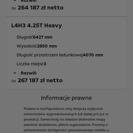
Rozwiń
264 187 zł netto
Od
L4H3 4.25T Heavy
Długość
6427 mm
Wysokość
2850 mm
Długość przestrzeni ładunkowej
4070 mm
Liczba miejsc
3
Rozwiń
267 187 zł netto
Od
Informacje prawne
Podane
w
konfiguratorze
ceny
dotyczą
wyłącznie
samochodów
wyprodukowanych
lub
będących
już
w
produkcji.
Samochody
na
składzie
dealerskim
mogą
zawierać
dodatkowe,
płatne
wyposażenie.
Prosimy
o
potwierdzenie
dostępności
poszukiwanego
modelu
u