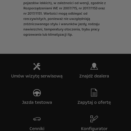
pojazdów
lekkich),
w
zależności
od
wersji,
zgodnie
z
Rozporządzeniami
WE
nr
2007/715,
nr
2017/1153
oraz
nr
2017/1151.
Wartości
mogą
odbiegać
od
rzeczywistych,
ponieważ
nie
uwzględniają
zróżnicowanego
stylu
i
warunków
jazdy,
rodzaju
nawierzchni,
temperatury
otoczenia,
trybu
pracy
ogrzewania
lub
klimatyzacji
itp.
Umów wizytę serwisową
Znajdź dealera
Jazda testowa
Zapytaj o ofertę
Cenniki
Konfigurator