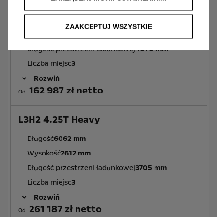
L4H3 3.5T Heavy
Długość
6363 mm / 6427 mm
ZAAKCEPTUJ WSZYSTKIE
Wysokość
2760 mm / 2850 mm
Długość przestrzeni ładunkowej
4070 mm
Liczba miejsc
3
Rozwiń
162 987 zł netto
Od
L3H2 4.25T Heavy
Długość
6062 mm
Wysokość
2612 mm
Długość przestrzeni ładunkowej
3705 mm
Liczba miejsc
3
Rozwiń
261 187 zł netto
Od