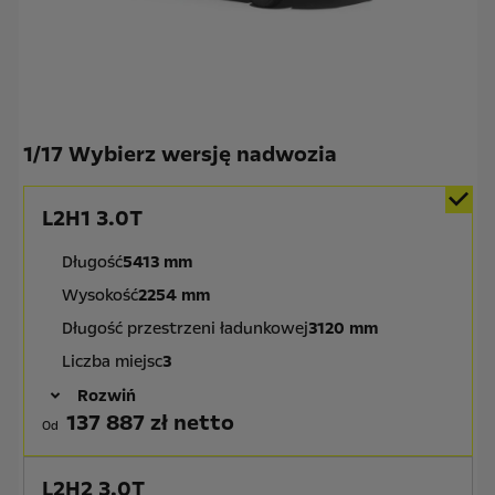
1
/
17 Wybierz wersję nadwozia
L2H1 3.0T
Długość
5413 mm
Wysokość
2254 mm
Długość przestrzeni ładunkowej
3120 mm
Liczba miejsc
3
Rozwiń
137 887 zł netto
Od
L2H2 3.0T