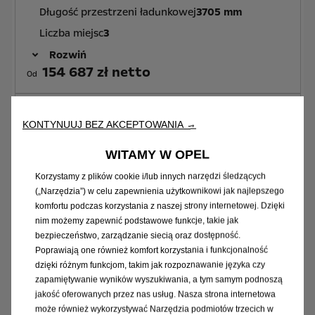
Długość przestrzeni ładunkowej
3705 mm
Liczba miejsc
3
Rozwiń
154 687 zł netto
Od
L3H2 3.5T Heavy
KONTYNUUJ BEZ AKCEPTOWANIA →
Długość
5998 mm / 6062 mm
WITAMY W OPEL
Wysokość
2522 mm / 2612 mm
Korzystamy z plików cookie i/lub innych narzędzi śledzących
Długość przestrzeni ładunkowej
3705 mm
(„Narzędzia”) w celu zapewnienia użytkownikowi jak najlepszego
Liczba miejsc
3
komfortu podczas korzystania z naszej strony internetowej. Dzięki
nim możemy zapewnić podstawowe funkcje, takie jak
Rozwiń
bezpieczeństwo, zarządzanie siecią oraz dostępność.
156 987 zł netto
Od
Poprawiają one również komfort korzystania i funkcjonalność
dzięki różnym funkcjom, takim jak rozpoznawanie języka czy
zapamiętywanie wyników wyszukiwania, a tym samym podnoszą
L4H2 3.5T Heavy
jakość oferowanych przez nas usług. Nasza strona internetowa
może również wykorzystywać Narzędzia podmiotów trzecich w
Długość
6363 mm / 6427 mm