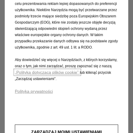
celu prezentowania reklam lepiej dopasowanych do preferencji
Wysokość
2522 mm / 2612 mm
użytkownika. Niektóre Narzędzia mogą być przetwarzane przez
podmioty trzecie mające siedzibę poza Europejskim Obszarem
Długość przestrzeni ładunkowej
4070 mm
Gospodarczym (EOG), które nie zostały jeszcze objęte decyzją
Liczba miejsc
3
stwierdzającą odpowiedni stopień ochrony wydaną przez
Rozwiń
właściwe europejskie organy ochrony danych. W takim
159 987 zł netto
przypadku przekazanie danych odbywa się na podstawie zgody
Od
użytkownika, zgodnie z art. 49 ust. 1 lit. a RODO.
L3H3 3.5T Heavy
Aby dowiedzieć się więcej o Narzędziach, z których korzystamy,
oraz o tym, jak nimi zarządzać, proszę zapoznać się z naszą
Długość
5998 mm / 6062 mm
„Polityką dotyczącą plików cookie”
lub kliknąć przycisk
„Zarządzaj ustawieniami”.
Wysokość
2760 mm / 2850 mm
Długość przestrzeni ładunkowej
3705 mm
Polityka prywatności
Liczba miejsc
3
Rozwiń
159 987 zł netto
Od
ZARZĄDZAJ MOIMI USTAWIENIAMI