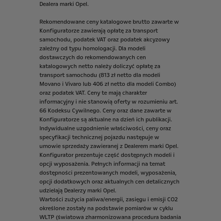
Dealera
marki
Opel.
Rekomendowane
ceny
katalogowe
brutto
zawarte
w
Konfiguratorze
zawierają
opłatę
za
transport
samochodu,
podatek
VAT
oraz
podatek
akcyzowy
zależny
od
typu
homologacji.
Dla
modeli
dostawczych
do
rekomendowanych
cen
katalogowych
netto
należy
doliczyć
opłatę
za
transport
samochodu
(813
zł
netto
dla
modeli
Movano
i
Vivaro
lub
406
zł
netto
dla
modeli
Combo)
oraz
podatek
VAT.
Ceny
te
mają
charakter
informacyjny
i
nie
stanowią
oferty
w
rozumieniu
art.
66
Kodeksu
Cywilnego.
Ceny
oraz
dane
zawarte
w
Konfiguratorze
są
aktualne
na
dzień
ich
publikacji.
Indywidualne
uzgodnienie
właściwości,
ceny
oraz
specyfikacji
technicznej
pojazdu
następuje
w
umowie
sprzedaży
zawieranej
z
Dealerem
marki
Opel.
Konfigurator
prezentuje
część
dostępnych
modeli
i
opcji
wyposażenia.
Pełnych
informacji
na
temat
dostępności
prezentowanych
modeli,
wyposażenia,
opcji
dodatkowych
oraz
aktualnych
cen
detalicznych
udzielają
Dealerzy
marki
Opel.
Wartości
zużycia
paliwa/energii,
zasięgu
i
emisji
CO2
określone
zostały
na
podstawie
pomiarów
w
cyklu
WLTP
(światowa
zharmonizowana
procedura
badania