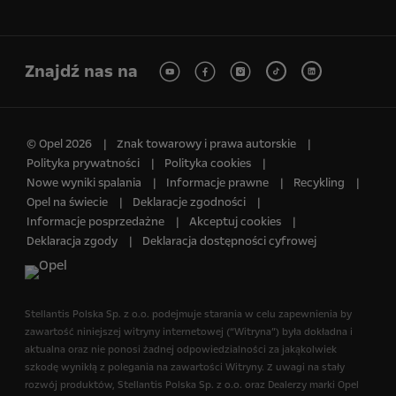
Znajdź nas na
© Opel 2026
Znak towarowy i prawa autorskie
Polityka prywatności
Polityka cookies
Nowe wyniki spalania
Informacje prawne
Recykling
Opel na świecie
Deklaracje zgodności
Informacje posprzedażne
Akceptuj cookies
Deklaracja zgody
Deklaracja dostępności cyfrowej
Stellantis Polska Sp. z o.o.​ podejmuje starania w celu zapewnienia by
zawartość niniejszej witryny internetowej (“Witryna”) była dokładna i
aktualna oraz nie ponosi żadnej odpowiedzialności za jakąkolwiek
szkodę wynikłą z polegania na zawartości Witryny. Z uwagi na stały
rozwój produktów, Stellantis Polska Sp. z o.o.​ oraz Dealerzy marki Opel