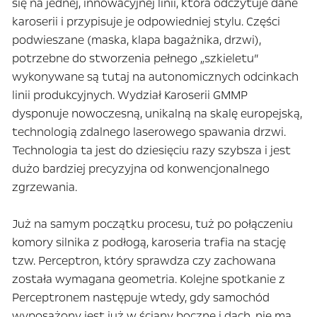
się na jednej, innowacyjnej linii, która odczytuje dane
karoserii i przypisuje je odpowiedniej stylu. Części
podwieszane (maska, klapa bagażnika, drzwi),
potrzebne do stworzenia pełnego „szkieletu”
wykonywane są tutaj na autonomicznych odcinkach
linii produkcyjnych. Wydział Karoserii GMMP
dysponuje nowoczesną, unikalną na skalę europejską,
technologią zdalnego laserowego spawania drzwi.
Technologia ta jest do dziesięciu razy szybsza i jest
dużo bardziej precyzyjna od konwencjonalnego
zgrzewania.
Już na samym początku procesu, tuż po połączeniu
komory silnika z podłogą, karoseria trafia na stację
tzw. Perceptron, który sprawdza czy zachowana
została wymagana geometria. Kolejne spotkanie z
Perceptronem następuje wtedy, gdy samochód
wyposażony jest już w ściany boczne i dach, nie ma